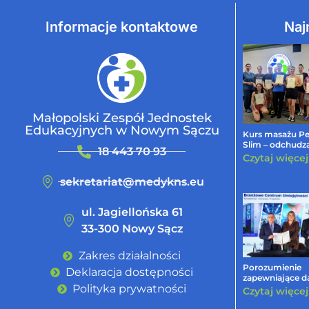
Informacje kontaktowe
Naj
Małopolski Zespół Jednostek
Edukacyjnych w Nowym Sączu
Kurs masażu Pe
Slim – odchudz
18 443 70 93
ukierunkowan
Czytaj więcej
sekretariat@medykns.eu
ul. Jagiellońska 61
33-300 Nowy Sącz
Zakres działalności
Porozumienie
Deklaracja dostępności
zapewniające d
Polityka prywatności
wsparcie dla
Czytaj więcej
Branżowych Ce
Umiejętności