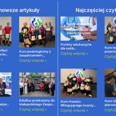
nowsze artykuły
Najczęściej czy
Punkty edukacyjne
Kurs ta
dla osób
rfect
Kurs podologiczny z
przeci
wykonujących
Czytaj więcej »
anie
zaopatrzeniem
edycja I
Czytaj
zawody medyczne
e
 »
ortopedycznym
Czytaj więcej »
EduBus przekazany do
Kurs ud
Kurs masażu
alsze
Małopolskiego Zespołu
pierws
liftingującego twarzy
Jednostek
edycja I
 »
Czytaj więcej »
szyi i dekoltu KOBIDO
Czytaj
Czytaj więcej »
ntrów
Edukacyjnych
– edycja IV