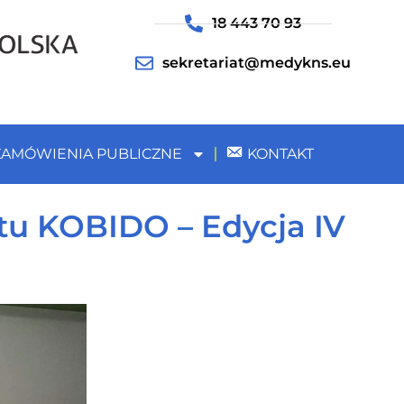
18 443 70 93
sekretariat@medykns.eu
ZAMÓWIENIA PUBLICZNE
KONTAKT
ltu KOBIDO – Edycja IV