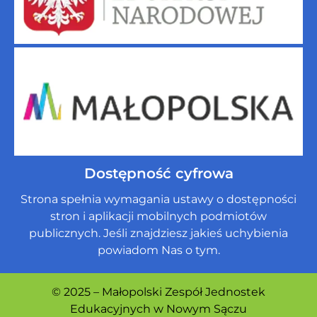
Dostępność cyfrowa
Strona spełnia wymagania ustawy o dostępności
stron i aplikacji mobilnych podmiotów
publicznych. Jeśli znajdziesz jakieś uchybienia
powiadom Nas o tym.
© 2025 – Małopolski Zespół Jednostek
Edukacyjnych w Nowym Sączu