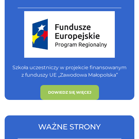
Szkoła uczestniczy w projekcie finansowanym
z funduszy UE „Zawodowa Małopolska”
DOWIEDZ SIĘ WIĘCEJ
WAŻNE STRONY