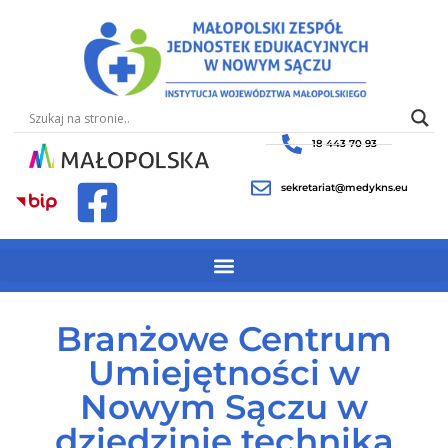
18 443 70 93
sekretariat@medykns.eu
Branżowe Centrum
Umiejętności w
Nowym Sączu w
dziedzinie technika