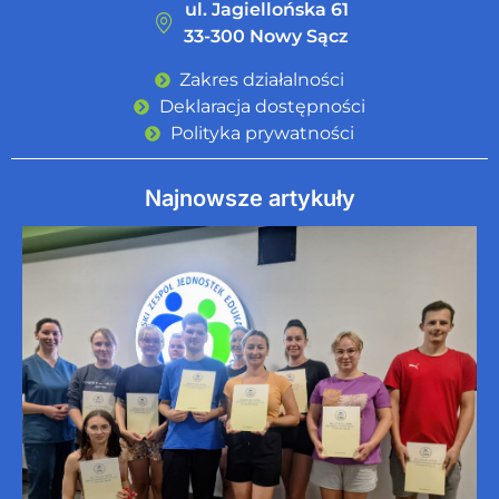
ul. Jagiellońska 61
33-300 Nowy Sącz
Zakres działalności
Deklaracja dostępności
Polityka prywatności
Najnowsze artykuły